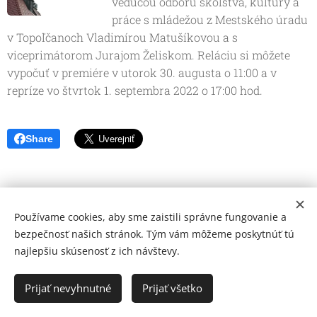
vedúcou odboru školstva, kultúry a
práce s mládežou z Mestského úradu
v Topoľčanoch Vladimírou Matušíkovou a s
viceprimátorom Jurajom Želiskom. Reláciu si môžete
vypočuť v premiére v utorok 30. augusta o 11:00 a v
repríze vo štvrtok 1. septembra 2022 o 17:00 hod.
Share
Používame cookies, aby sme zaistili správne fungovanie a
bezpečnosť našich stránok. Tým vám môžeme poskytnúť tú
najlepšiu skúsenosť z ich návštevy.
© 2026 Mediálna a kultúrna spoločnosť Topoľčany, s.r.o.
Ochrana osobných údajov
Prijať nevyhnutné
Prijať všetko
www.kulturato.sk
Cookies