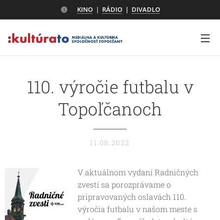
KINO
|
RÁDIO
|
DIVADLO
110. výročie futbalu v
Topoľčanoch
11.08.2022
V aktuálnom vydaní Radničných
zvestí sa porozprávame o
pripravovaných oslavách 110.
výročia futbalu v našom meste s