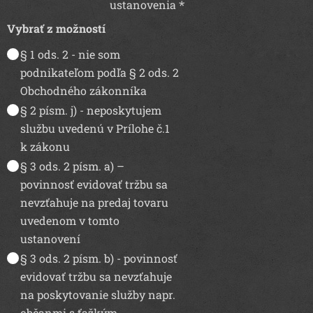
ustanovenia
Vybrať z možností
§ 1 ods. 2 - nie som
podnikateľom podľa § 2 ods. 2
Obchodného zákonníka
§ 2 písm. j) - neposkytujem
službu uvedenú v Prílohe č.1
k zákonu
§ 3 ods. 2 písm. a) –
povinnosť evidovať tržbu sa
nevzťahuje na predaj tovaru
uvedenom v tomto
ustanovení
§ 3 ods. 2 písm. b) - povinnosť
evidovať tržbu sa nevzťahuje
na poskytovanie služby napr.
občanmi s ťažkým