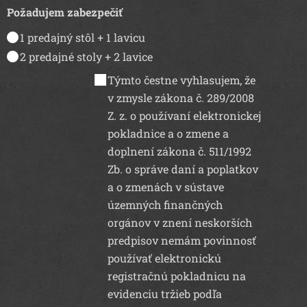
Požadujem zabezpečiť
1 predajný stôl + 1 lavicu
2 predajné stoly + 2 lavice
Týmto čestne vyhlasujem, že
v zmysle zákona č. 289/2008
Z. z. o používaní elektronickej
pokladnice a o zmene a
doplnení zákona č. 511/1992
Zb. o správe daní a poplatkov
a o zmenách v sústave
územných finančných
orgánov v znení neskorších
predpisov nemám povinnosť
používať elektronickú
registračnú pokladnicu na
evidenciu tržieb podľa