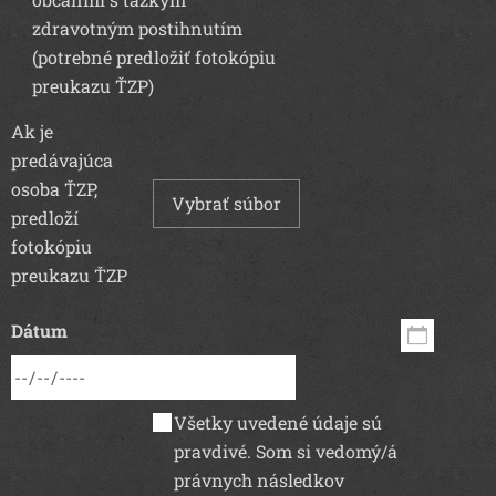
zdravotným postihnutím
(potrebné predložiť fotokópiu
preukazu ŤZP)
Ak je
predávajúca
osoba ŤZP,
Vybrať súbor
predloží
fotokópiu
preukazu ŤZP
Dátum
Všetky uvedené údaje sú
pravdivé. Som si vedomý/á
právnych následkov