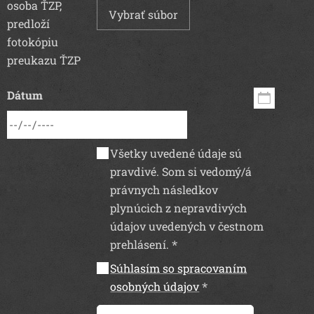
osoba ŤZP,
Vybrať súbor
predloží
fotokópiu
preukazu ŤZP
Dátum
Všetky uvedené údaje sú
pravdivé. Som si vedomý/á
právnych následkov
plynúcich z nepravdivých
údajov uvedených v čestnom
prehlásení.
Súhlasím so spracovaním
osobných údajov