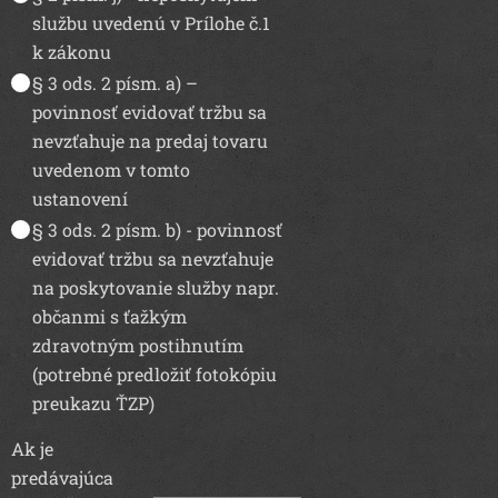
službu uvedenú v Prílohe č.1
k zákonu
§ 3 ods. 2 písm. a) –
povinnosť evidovať tržbu sa
nevzťahuje na predaj tovaru
uvedenom v tomto
ustanovení
§ 3 ods. 2 písm. b) - povinnosť
evidovať tržbu sa nevzťahuje
na poskytovanie služby napr.
občanmi s ťažkým
zdravotným postihnutím
(potrebné predložiť fotokópiu
preukazu ŤZP)
Ak je
predávajúca