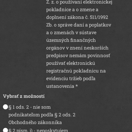
Z. z. o používaní elektronickej
pokladnice a o zmene a
doplnení zákona č. 511/1992
Zb. o správe daní a poplatkov
a o zmenách v sústave
územných finančných
orgánov v znení neskorších
predpisov nemám povinnosť
používať elektronickú
registračnú pokladnicu na
evidenciu tržieb podľa
ustanovenia
Vybrať z možností
§ 1 ods. 2 - nie som
podnikateľom podľa § 2 ods. 2
Obchodného zákonníka
§ 2 písm. j) - neposkytujem