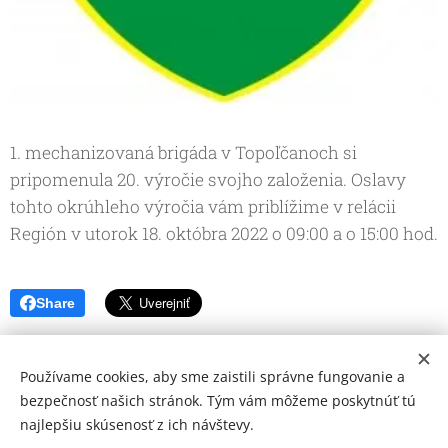
1. mechanizovaná brigáda v Topoľčanoch si
pripomenula 20. výročie svojho založenia. Oslavy
tohto okrúhleho výročia vám priblížime v relácii
Región v utorok 18. októbra 2022 o 09:00 a o 15:00 hod.
Share
Používame cookies, aby sme zaistili správne fungovanie a
bezpečnosť našich stránok. Tým vám môžeme poskytnúť tú
najlepšiu skúsenosť z ich návštevy.
© 2026 Mediálna a kultúrna spoločnosť Topoľčany, s.r.o.