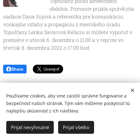
Topoľčany počas adventného
obdobia. Pozvanie prijala správkyňa
nadácie Dana Sujová a referentka pre komunikáciu,
vonkajšie vzťahy a propagáciu z mestského úradu
Topoľčany Lenka Savarová.Reláciu si môžete vypočuť v
premiére v utorok 6. decembra o 11:00 a v repríze vo
štvrtok 8. decembra 2022 o 17:00 hod.
Share
Používame cookies, aby sme zaistili správne fungovanie a
bezpečnosť našich stránok. Tým vám môžeme poskytnúť tú
najlepšiu skúsenosť z ich návštevy.
© 2026 Mediálna a kultúrna spoločnosť Topoľčany, s.r.o.
Ochrana osobných údajov
Prijať nevyhnutné
Prijať všetko
www.kulturato.sk
Cookies