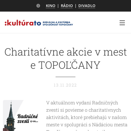
KINO
|
RÁDIO
|
DIVADLO
Charitatívne akcie v mest
e TOPOĽČANY
13.11.2022
V aktuálnom vydaní Radničných
zvestí si povieme o charitatívnych
aktivitách, ktoré prebiehajú v našom
meste v spolupráci s Nádáciou mesta