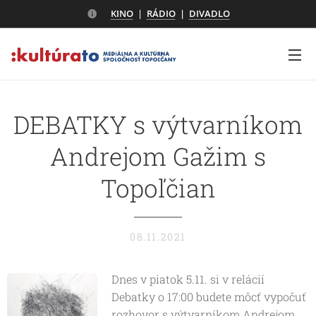
KINO
|
RÁDIO
|
DIVADLO
DEBATKY s výtvarníkom
Andrejom Gažim s
Topoľčian
08.11.2021
Dnes v piatok 5.11. si v relácií
Debatky o 17:00 budete môcť vypočuť
rozhovor s výtvarníkom Andrejom