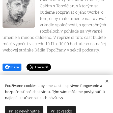
Gažim s Topoľčian, s ktorým sa
budeme rozprávať o jeho tvorbe, o
tom, či by malo umenie nastavovať
zrkadlo spoločnosti, o generačných
rozdieloch v pohľade na výtvarné
umenie a mnoho ďalšieho. V repríze si túto časť budete
môcť vypočuť v stredu 10.11. o 10:00 hod. alebo na našej
webovej stránke Rádia Topoľčany v sekcii podcasty.
Share
Používame cookies, aby sme zaistili správne fungovanie a
bezpečnosť našich stránok. Tým vám môžeme poskytnúť tú
najlepšiu skúsenosť z ich návštevy.
© 2026 Mediálna a kultúrna spoločnosť Topoľčany, s.r.o.
Ochrana osobných údajov
Prijať nevyhnutné
Prijať všetko