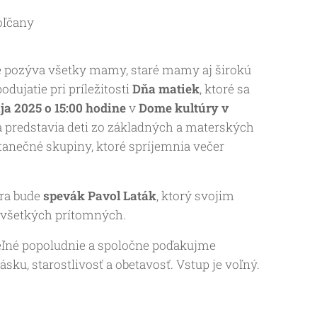
oľčany
 pozýva všetky mamy, staré mamy aj širokú
dujatie pri príležitosti
Dňa matiek
, ktoré sa
ja 2025 o 15:00 hodine
v
Dome kultúry v
a predstavia deti zo základných a materských
tanečné skupiny, ktoré spríjemnia večer
ra bude
spevák Pavol Laták
, ktorý svojim
 všetkých prítomných.
deľné popoludnie a spoločne poďakujme
u, starostlivosť a obetavosť. Vstup je voľný.