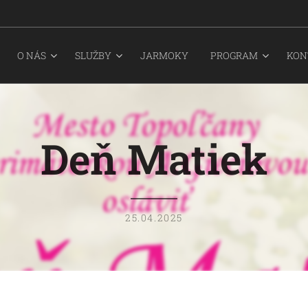
O NÁS
SLUŽBY
JARMOKY
PROGRAM
KON
Deň Matiek
25.04.2025