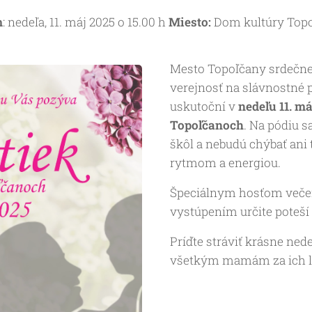
m
: nedeľa, 11. máj 2025 o 15.00 h
Miesto:
Dom kultúry Top
Mesto Topoľčany srdečne
verejnosť na slávnostné po
uskutoční v
nedeľu 11. má
Topoľčanoch
. Na pódiu s
škôl a nebudú chýbať ani 
rytmom a energiou.
Špeciálnym hosťom veče
vystúpením určite poteší
Príďte stráviť krásne ne
všetkým mamám za ich lásk