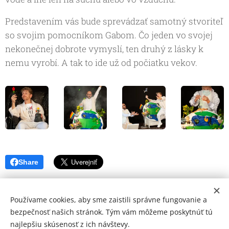
Predstavením vás bude sprevádzať samotný stvoriteľ
so svojim pomocníkom Gabom. Čo jeden vo svojej
nekonečnej dobrote vymyslí, ten druhý z lásky k
nemu vyrobí. A tak to ide už od počiatku vekov.
Share
Používame cookies, aby sme zaistili správne fungovanie a
bezpečnosť našich stránok. Tým vám môžeme poskytnúť tú
najlepšiu skúsenosť z ich návštevy.
© 2026 Mediálna a kultúrna spoločnosť Topoľčany, s.r.o.