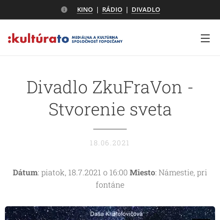
KINO
|
RÁDIO
|
DIVADLO
Divadlo ZkuFraVon -
Stvorenie sveta
18.06.2021
Dátum
: piatok, 18.7.2021 o 16:00
Miesto
: Námestie, pri
fontáne