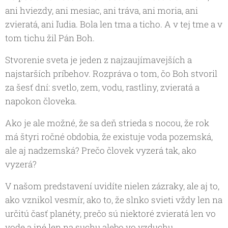
ani hviezdy, ani mesiac, ani tráva, ani moria, ani
zvieratá, ani ľudia. Bola len tma a ticho. A v tej tme a v
tom tichu žil Pán Boh.
Stvorenie sveta je jeden z najzaujímavejších a
najstarších príbehov. Rozpráva o tom, čo Boh stvoril
za šesť dní: svetlo, zem, vodu, rastliny, zvieratá a
napokon človeka.
Ako je ale možné, že sa deň strieda s nocou, že rok
má štyri ročné obdobia, že existuje voda pozemská,
ale aj nadzemská? Prečo človek vyzerá tak, ako
vyzerá?
V našom predstavení uvidíte nielen zázraky, ale aj to,
ako vznikol vesmír, ako to, že slnko svieti vždy len na
určitú časť planéty, prečo sú niektoré zvieratá len vo
vode a iné len na suchu alebo vo vzduchu.