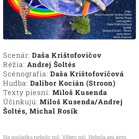
Scenár:
Daša
Krištofovičov
Réžia:
Andrej Šoltés
Scénografia:
Daša Krištofovičová
Hudba:
Dalibor Kocián (Stroon)
Texty piesní:
Miloš Kusenda
Účinkujú:
Miloš Kusenda/Andrej
Šoltés, Michal Rosík
Na počiatku nebolo nič. Vôbec nič. Nebola ani zem,