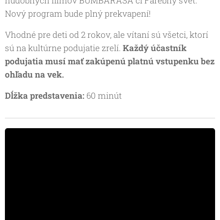
hudobných filmov BUMBARASA či Farebný svet.
Nový program bude plný prekvapení!
Vhodné pre deti od 2 rokov, ale vítaní sú všetci, ktorí
sú na kultúrne podujatie zrelí.
Každý účastník
podujatia musí mať zakúpenú platnú vstupenku bez
ohľadu na vek.
Dĺžka predstavenia:
60 minút