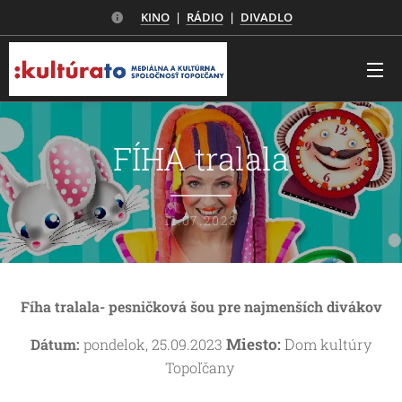
KINO
|
RÁDIO
|
DIVADLO
FÍHA tralala
11.07.2023
Fíha tralala- pesničková šou pre najmenších divákov
Miesto:
D
Dátum:
pondelok, 25.09.2023
om kultúry
Topoľčany