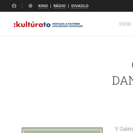
KINO
|
RÁDIO
|
DIVADLO
ÚVOD
DAN
V Galér