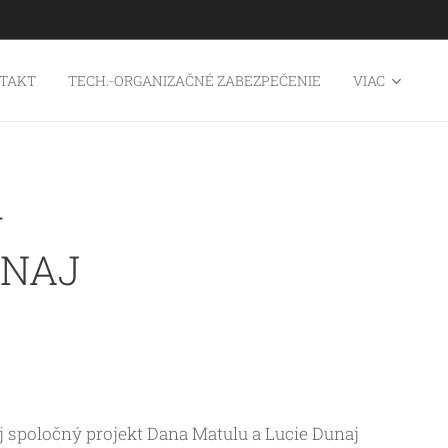
TAKT
TECH.-ORGANIZAČNÉ ZABEZPEČENIE
VIAC
–
UNAJ
oj spoločný projekt Dana Matulu a Lucie Dunaj