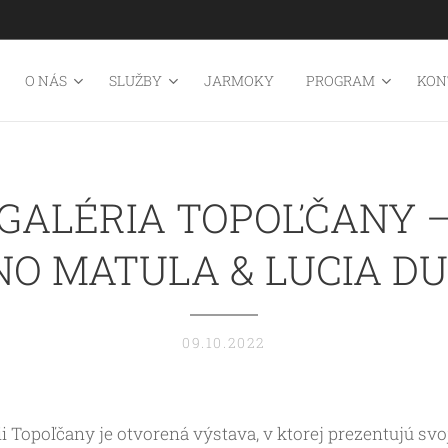
O NÁS
SLUŽBY
JARMOKY
PROGRAM
KON
GALÉRIA TOPOĽČANY 
O MATULA & LUCIA D
09.10.2022
ii Topoľčany je otvorená výstava, v ktorej prezentujú sv