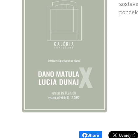
zostave
pondelo
Share