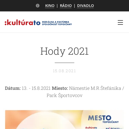
KINO
|
RÁDIO
|
DIVADLO
Hody 2021
15.08.2021
Dátum:
13. - 15.8.2021
Miesto:
Námestie M.R.Štefánika /
Park Športovcov