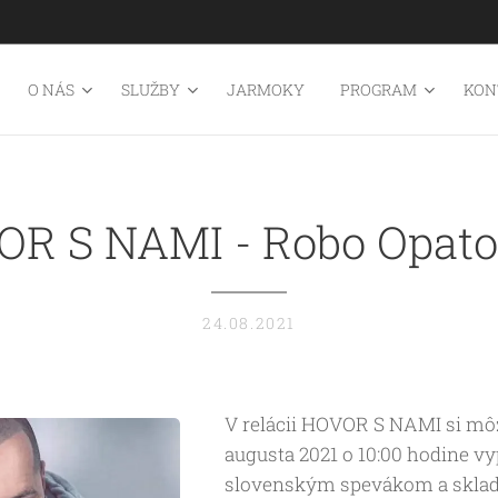
O NÁS
SLUŽBY
JARMOKY
PROGRAM
KON
R S NAMI - Robo Opat
24.08.2021
V relácii HOVOR S NAMI si môž
augusta 2021 o 10:00 hodine v
slovenským spevákom a skla