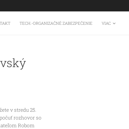
TAKT
TECH.-ORGANIZAČNÉ ZABEZPEČENIE
VIAC
ovský
ete v stredu 25.
ypočuť rozhovor so
dateľom Robom