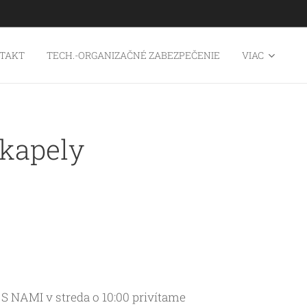
TAKT
TECH.-ORGANIZAČNÉ ZABEZPEČENIE
VIAC
kapely
S NAMI v streda o 10:00 privítame