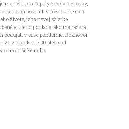
 je manažérom kapely Smola a Hrusky,
dujatí a spisovateľ. V rozhovore sa s
ho živote, jeho nevej zbierke
bené a o jeho pohľade, ako manažéra
h podujatí v čase pandémie. Rozhovor
ríze v piatok o 17:00 alebo od
tu na stránke rádia.