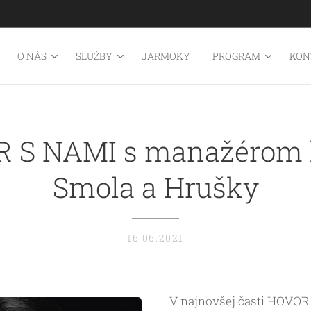
O NÁS
SLUŽBY
JARMOKY
PROGRAM
KON
 S NAMI s manažérom 
Smola a Hrušky
16.06.2021
V najnovšej časti HOVOR 