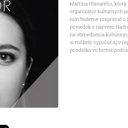
Martina Hlavatého, ktorý
organizátor kultúrnych po
ním budeme rozprávať o je
poviedok s názvom Nadro
na obmedzenia kultúrnyc
si môžete vypočuť aj v rep
pondelka vo forme podcas