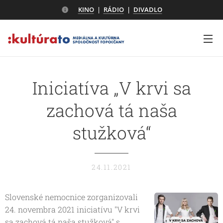
KINO
|
RÁDIO
|
DIVADLO
Iniciatíva „V krvi sa
zachová tá naša
stužková“
24.11.2021
Slovenské nemocnice zorganizovali
24. novembra 2021 iniciatívu "V krvi
sa zachová tá naša stužková" s