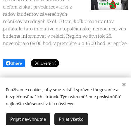
cieľom získať prvodarcov krvi z
radov študentov záverečných
ročníkov stredných škôl. O tom, koľko maturantov
prilákala táto iniciatíva do topoľčianskej nemocnice, vás
budeme informovať v relácii Región vo štvrtok 25.
novembra o 08:00 hod. v premiére a o 15:00 hod. v repríze.
Share
Používame cookies, aby sme zaistili správne fungovanie a
bezpečnosť našich stránok. Tým vám môžeme poskytnúť tú
najlepšiu skúsenosť z ich návštevy.
© 2026 Mediálna a kultúrna spoločnosť Topoľčany, s.r.o.
Ochrana osobných údajov
Prijať nevyhnutné
Prijať všetko
www.kulturato.sk
Cookies