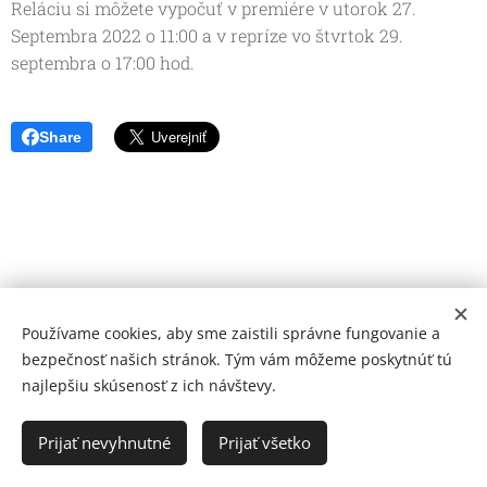
Reláciu si môžete vypočuť v premiére v utorok 27.
Septembra 2022 o 11:00 a v repríze vo štvrtok 29.
septembra o 17:00 hod.
Share
Používame cookies, aby sme zaistili správne fungovanie a
bezpečnosť našich stránok. Tým vám môžeme poskytnúť tú
najlepšiu skúsenosť z ich návštevy.
© 2026 Mediálna a kultúrna spoločnosť Topoľčany, s.r.o.
Ochrana osobných údajov
Prijať nevyhnutné
Prijať všetko
www.kulturato.sk
Cookies