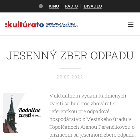
KINO
|
RÁDIO
|
DIVADLO
JESENNÝ ZBER ODPADU
22.09.2022
V aktuálnom vydaní Radničných
zvestí sa budeme zhovárať s
referentkou pre odpadové
hospodárstvo z Mestského úradu v
Topoľčanoch Alenou Ferenčíkovou o
blížiacom sa jesennom zbere odpadu.