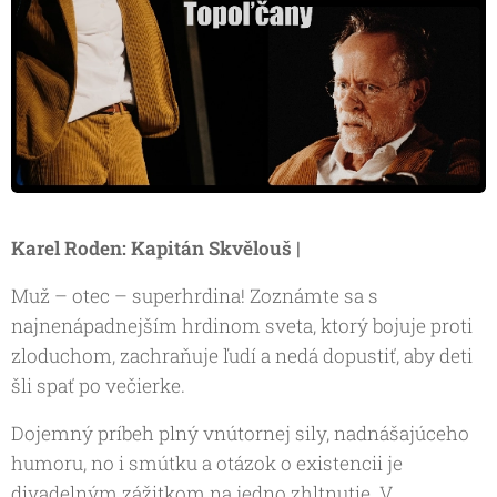
Karel Roden: Kapitán Skvělouš |
Muž – otec – superhrdina! Zoznámte sa s
najnenápadnejším hrdinom sveta, ktorý bojuje proti
zloduchom, zachraňuje ľudí a nedá dopustiť, aby deti
šli spať po večierke.
Dojemný príbeh plný vnútornej sily, nadnášajúceho
humoru, no i smútku a otázok o existencii je
divadelným zážitkom na jedno zhltnutie. V