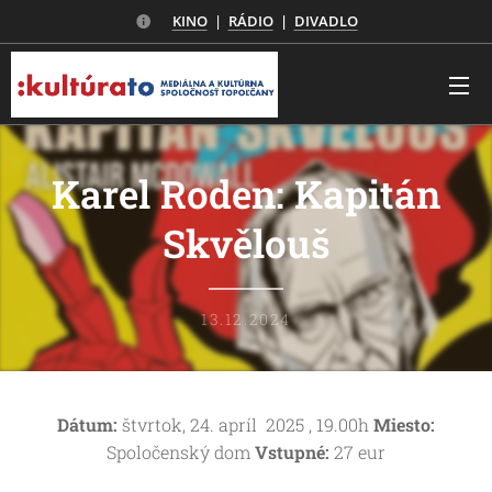
KINO
|
RÁDIO
|
DIVADLO
Karel Roden: Kapitán
Skvělouš
13.12.2024
Dátum:
štvrtok, 24. apríl 2025 , 19.00h
Miesto:
Spoločenský dom
Vstupné:
27 eur