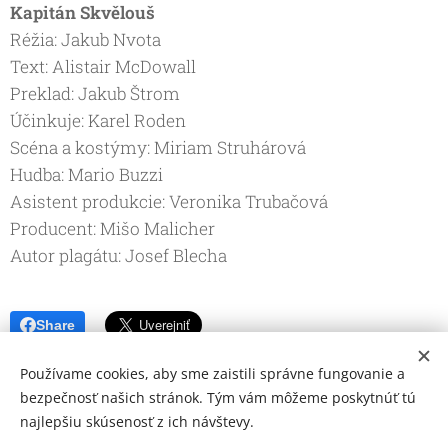
Kapitán Skvělouš
Réžia: Jakub Nvota
Text: Alistair McDowall
Preklad: Jakub Štrom
Účinkuje: Karel Roden
Scéna a kostýmy: Miriam Struhárová
Hudba: Mario Buzzi
Asistent produkcie: Veronika Trubačová
Producent: Mišo Malicher
Autor plagátu: Josef Blecha
Share
Používame cookies, aby sme zaistili správne fungovanie a
bezpečnosť našich stránok. Tým vám môžeme poskytnúť tú
najlepšiu skúsenosť z ich návštevy.
© 2026 Mediálna a kultúrna spoločnosť Topoľčany, s.r.o.