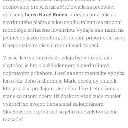
oceňovanej hre Alistaira McDowalla sa predstaví
obľúbený
herec Karel Rode
n
, ktorý sa prezlečie do
scvrknutého plášťa a silou svojho talentu sa zmocní
monológu sršiaceho invenciou. Vydajte sa s nami na
jedinečnú jazdu životom, ktorá nám pripomenie, že aj
tí neporaziteľní nie sú imúnni voči tragédii.
V čase, keď sa muži často zdajú byť vnímaní ako
zbytoční, je hra o každodennom superhrdinovi
dojímavým príbehom, i keď sa sentimentalite vyhýba
len o fúz. Jeho hrdinom je Mark, obyčajný chlapík,
ktorý sa živí predajom. Jedného dňa stretne ženu a
stane sa otcom dcéry. Už čoskoro však bude musieť
vykročiť zo svojho tieňa a stať sa kapitánom
Skvěloušom, najmä keď sa jeho manželstvo začne
rozpadať.