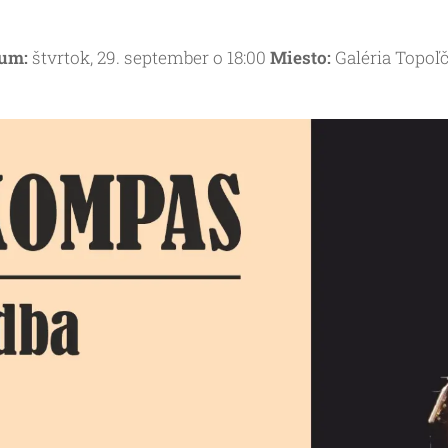
um:
štvrtok, 29. september o 18:00
Miesto:
Galéria Topoľ