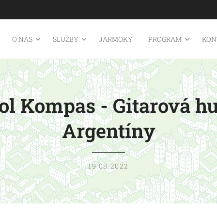
O NÁS
SLUŽBY
JARMOKY
PROGRAM
KON
ol Kompas - Gitarová h
Argentíny
19.08.2022