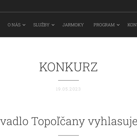
O NÁS
SLUŽBY
JARMOKY
PROGRAM
KON
KONKURZ
19.05.2023
ivadlo Topoľčany vyhlasu