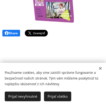
Share
Používame cookies, aby sme zaistili správne fungovanie a
bezpečnosť našich stránok. Tým vám môžeme poskytnúť tú
najlepšiu skúsenosť z ich návštevy.
© 2026 Mediálna a kultúrna spoločnosť Topoľčany, s.r.o.
Ochrana osobných údajov
Prijať nevyhnutné
Prijať všetko
www.kulturato.sk
Cookies