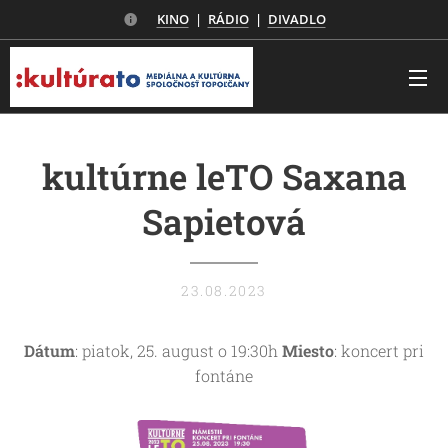
KINO
|
RÁDIO
|
DIVADLO
kultúrne leTO Saxana
Sapietová
23.08.2023
Dátum
: piatok, 25. august o 19:30h
Miesto
: koncert pri
fontáne