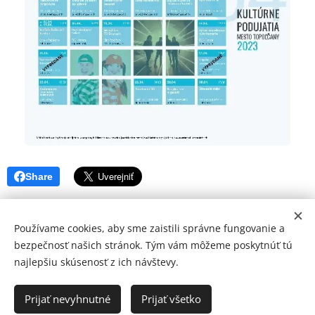
Share
Používame cookies, aby sme zaistili správne fungovanie a
bezpečnosť našich stránok. Tým vám môžeme poskytnúť tú
najlepšiu skúsenosť z ich návštevy.
© 2026 Mediálna a kultúrna spoločnosť Topoľčany, s.r.o.
Ochrana osobných údajov
Prijať nevyhnutné
Prijať všetko
www.kulturato.sk
Cookies