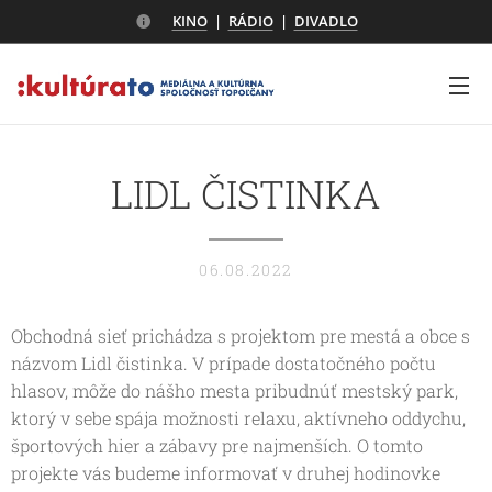
KINO
|
RÁDIO
|
DIVADLO
LIDL ČISTINKA
06.08.2022
Obchodná sieť prichádza s projektom pre mestá a obce s
názvom Lidl čistinka. V prípade dostatočného počtu
hlasov, môže do nášho mesta pribudnúť mestský park,
ktorý v sebe spája možnosti relaxu, aktívneho oddychu,
športových hier a zábavy pre najmenších. O tomto
projekte vás budeme informovať v druhej hodinovke