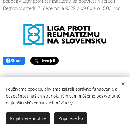
pobočky Ligy proti reumatizmu sa dozviete v relácii
Región v stredu 7. decembra 2022 o 09.00 a o 15:00 hod.
Share
Používame cookies, aby sme zaistili správne fungovanie a
bezpečnosť našich stránok. Tým vám môžeme poskytnúť tú
najlepšiu skúsenosť z ich návštevy.
© 2026 Mediálna a kultúrna spoločnosť Topoľčany, s.r.o.
Ochrana osobných údajov
Prijať nevyhnutné
Prijať všetko
www.kulturato.sk
Cookies