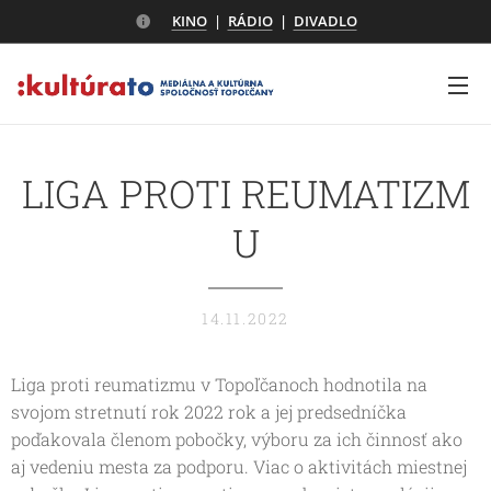
KINO
|
RÁDIO
|
DIVADLO
LIGA PROTI REUMATIZM
U
14.11.2022
Liga proti reumatizmu v Topoľčanoch hodnotila na
svojom stretnutí rok 2022 rok a jej predsedníčka
poďakovala členom pobočky, výboru za ich činnosť ako
aj vedeniu mesta za podporu. Viac o aktivitách miestnej