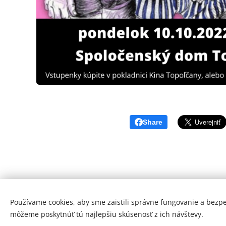
Share
Používame cookies, aby sme zaistili správne fungovanie a bezp
môžeme poskytnúť tú najlepšiu skúsenosť z ich návštevy.
© 2026 Mediálna a kultúrna spoločnosť Topoľčany, s.r.o.