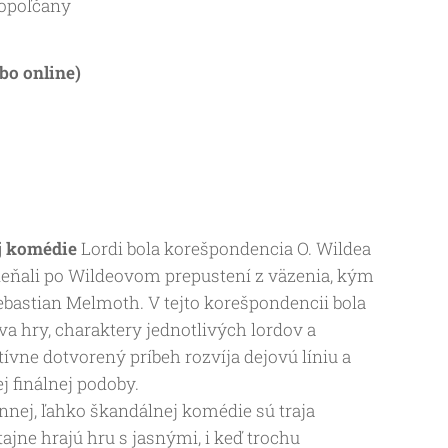
opoľčany
bo online)
j komédie
Lordi bola korešpondencia O. Wildea
mieňali po Wildeovom prepustení z väzenia, kým
ebastian Melmoth. V tejto korešpondencii bola
a hry, charaktery jednotlivých lordov a
tívne dotvorený príbeh rozvíja dejovú líniu a
j finálnej podoby.
nnej, ľahko škandálnej komédie sú traja
tajne hrajú hru s jasnými, i keď trochu