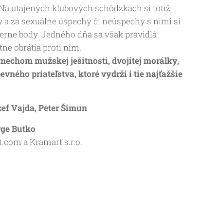
Na utajených klubových schôdzkach si totiž
a za sexuálne úspechy či neúspechy s nimi si
ierne body. Jedného dňa sa však pravidlá
ne obrátia proti nim.
mechom mužskej ješitnosti, dvojitej morálky,
evného priateľstva, ktoré vydrží i tie najťažšie
ef Vajda, Peter Šimun
rge Butko
.com a Kramart s.r.o.