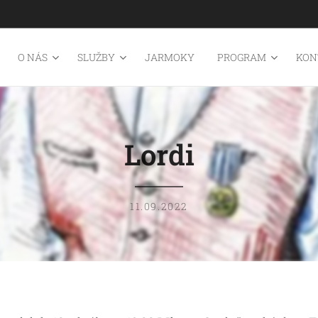
O NÁS
SLUŽBY
JARMOKY
PROGRAM
KON
Lordi
11.09.2022