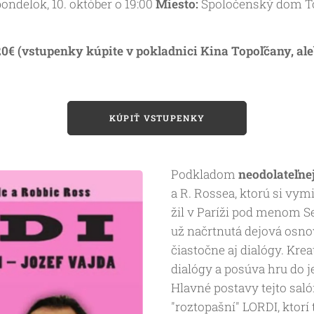
ondelok, 10. október o 19:00
Miesto:
Spoločenský dom T
0€ (vstupenky kúpite v pokladnici Kina Topoľčany, ale
KÚPIŤ VSTUPENKY
Podkladom
neodolateľne
a R. Rossea, ktorú si vy
žil v Paríži pod menom S
už načrtnutá dejová osnov
čiastočne aj dialógy. Krea
dialógy a posúva hru do je
Hlavné postavy tejto saló
"roztopašní" LORDI, ktorí 