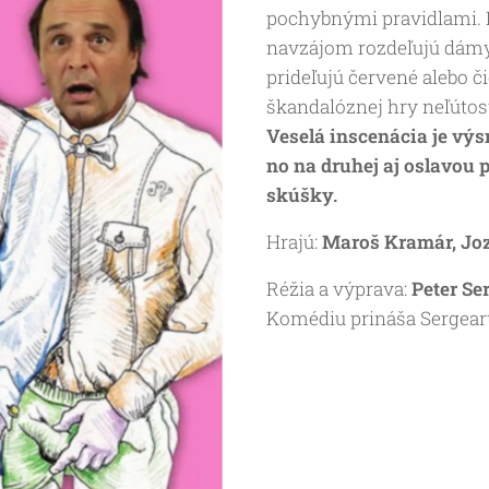
pochybnými pravidlami. 
navzájom rozdeľujú dámy 
prideľujú červené alebo č
škandalóznej hry neľútost
Veselá inscenácia je výs
no na druhej aj oslavou p
skúšky.
Hrajú:
Maroš Kramár, Joz
Réžia a výprava:
Peter Se
Komédiu prináša Sergeart