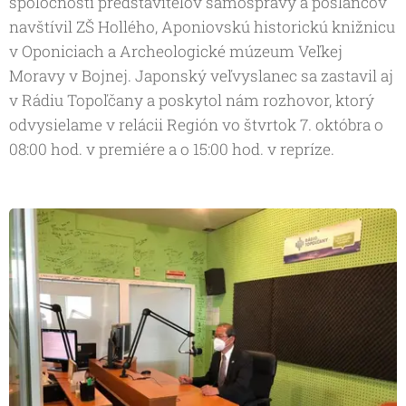
spoločnosti predstaviteľov samosprávy a poslancov
navštívil ZŠ Hollého, Aponiovskú historickú knižnicu
v Oponiciach a Archeologické múzeum Veľkej
Moravy v Bojnej. Japonský veľvyslanec sa zastavil aj
v Rádiu Topoľčany a poskytol nám rozhovor, ktorý
odvysielame v relácii Región vo štvrtok 7. októbra o
08:00 hod. v premiére a o 15:00 hod. v repríze.