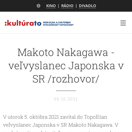
KINO
|
RÁDIO
|
DIVADLO
Makoto Nakagawa -
veľvyslanec Japonska v
SR /rozhovor/
06.10.2021
V utorok 5. októbra 2021 zavítal do Topoľčian
veľvyslanec Japonska v SR Makoto Nakagawa. V