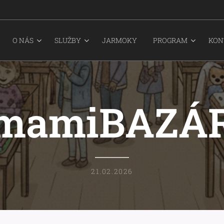
O NÁS
SLUŽBY
JARMOKY
PROGRAM
KON
mamiBAZÁ
21.02.2026