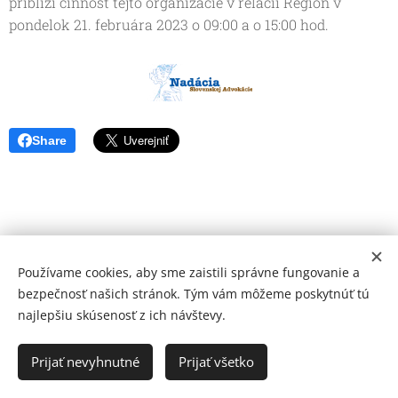
priblíži činnosť tejto organizácie v relácii Región v
pondelok 21. februára 2023 o 09:00 a o 15:00 hod.
Share
Používame cookies, aby sme zaistili správne fungovanie a
bezpečnosť našich stránok. Tým vám môžeme poskytnúť tú
najlepšiu skúsenosť z ich návštevy.
© 2026 Mediálna a kultúrna spoločnosť Topoľčany, s.r.o.
Ochrana osobných údajov
Prijať nevyhnutné
Prijať všetko
www.kulturato.sk
Cookies