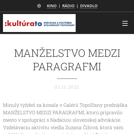
KINO
|
RÁDIO
|
DIVADLO
MANŽELSTVO MEDZI
PARAGRAFMI
02.12.2022
Minulý týždeň sa konala v Galérii Topoľčany prednáška
MANŽELSTVO MEDZI PARAGRAFMI, ktorú pripravilo
mesto v spolupráci s Nadáciou slovenskej advokácie.
Vzdelávaciu aktivitu viedla Zuzana Čížová, ktorá vám