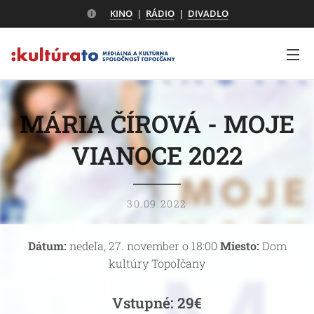
KINO
|
RÁDIO
|
DIVADLO
MÁRIA ČÍROVÁ - MOJE
VIANOCE 2022
30.09.2022
Dátum:
nedeľa, 27. november o 18:00
Miesto:
Dom
kultúry Topoľčany
Vstupné: 29€