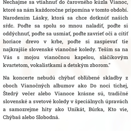
Nechajme sa vtiahnuť do čarovného kúzla Vianoc,
ktoré sa nám každoročne pripomína v tomto období.
Narodením Lásky, ktorá sa chce dotknúť našich
sŕdc. Poďte sa spolu so mnou naladiť, poďte si
oddýchnuť, poďte sa usmiať, poďte zavrieť oči a cítiť
horiace drevo v krbe, poďte si zaspievať tie
najkrajšie slovenské vianočné koledy. Teším sa na
Vás s mojou vianočnou kapelou, sláčikovým
kvartetom, vokalistkami a detským zborom."
Na koncerte nebudú chýbať obľúbené skladby z
oboch Vianočných albumov ako Do noci tichej,
Štedrý večer alebo Vianoce krásne sú, tradičné
slovenské a svetové koledy v špeciálnych úpravách
a samozrejme hity ako Unikát, Búrka, Kto vie,
Chýbaš alebo Slobodná.