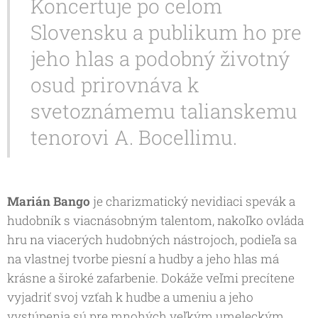
Koncertuje po celom
Slovensku a publikum ho pre
jeho hlas a podobný životný
osud prirovnáva k
svetoznámemu talianskemu
tenorovi A. Bocellimu.
Marián Bango
je charizmatický nevidiaci spevák a
hudobník s viacnásobným talentom, nakoľko ovláda
hru na viacerých hudobných nástrojoch, podieľa sa
na vlastnej tvorbe piesní a hudby a jeho hlas má
krásne a široké zafarbenie. Dokáže veľmi precítene
vyjadriť svoj vzťah k hudbe a umeniu a jeho
vystúpenia sú pre mnohých veľkým umeleckým