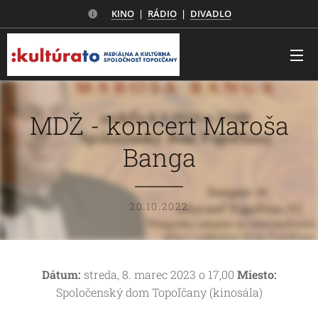
KINO
|
RÁDIO
|
DIVADLO
MDŽ - koncert Maroša
Banga
20.10.2022
Dátum:
streda, 8. marec 2023 o 17,00
Miesto:
Spoločenský dom Topoľčany (kinosála)