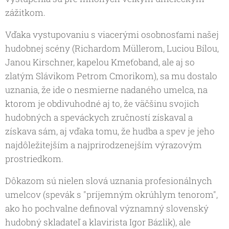
zážitkom.
Vďaka vystupovaniu s viacerými osobnosťami našej
hudobnej scény (Richardom Müllerom, Luciou Bílou,
Janou Kirschner, kapelou Kmeťoband, ale aj so
zlatým Slávikom Petrom Cmorikom), sa mu dostalo
uznania, že ide o nesmierne nadaného umelca, na
ktorom je obdivuhodné aj to, že väčšinu svojich
hudobných a speváckych zručností získaval a
získava sám, aj vďaka tomu, že hudba a spev je jeho
najdôležitejším a najprirodzenejším výrazovým
prostriedkom.
Dôkazom sú nielen slová uznania profesionálnych
umelcov (spevák s "príjemným okrúhlym tenorom",
ako ho pochvalne definoval významný slovenský
hudobný skladateľ a klavirista Igor Bázlik), ale