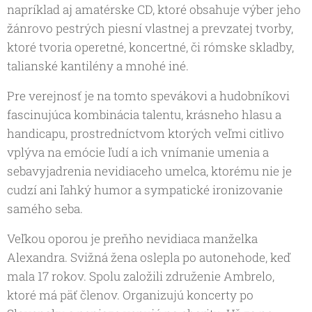
napríklad aj amatérske CD, ktoré obsahuje výber jeho
žánrovo pestrých piesní vlastnej a prevzatej tvorby,
ktoré tvoria operetné, koncertné, či rómske skladby,
talianské kantilény a mnohé iné.
Pre verejnosť je na tomto spevákovi a hudobníkovi
fascinujúca kombinácia talentu, krásneho hlasu a
handicapu, prostredníctvom ktorých veľmi citlivo
vplýva na emócie ľudí a ich vnímanie umenia a
sebavyjadrenia nevidiaceho umelca, ktorému nie je
cudzí ani ľahký humor a sympatické ironizovanie
samého seba.
Veľkou oporou je preňho nevidiaca manželka
Alexandra. Svižná žena oslepla po autonehode, keď
mala 17 rokov. Spolu založili združenie Ambrelo,
ktoré má päť členov. Organizujú koncerty po