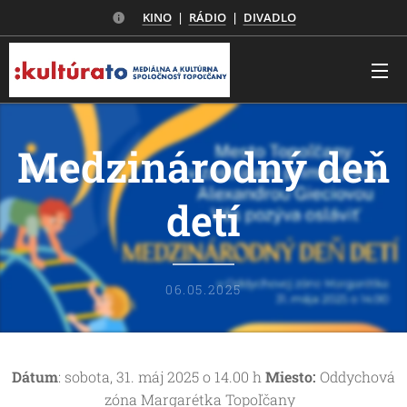
KINO
|
RÁDIO
|
DIVADLO
Medzinárodný deň
detí
06.05.2025
Dátum
: sobota, 31. máj 2025 o 14.00 h
Miesto:
Oddychová
zóna Margarétka Topoľčany