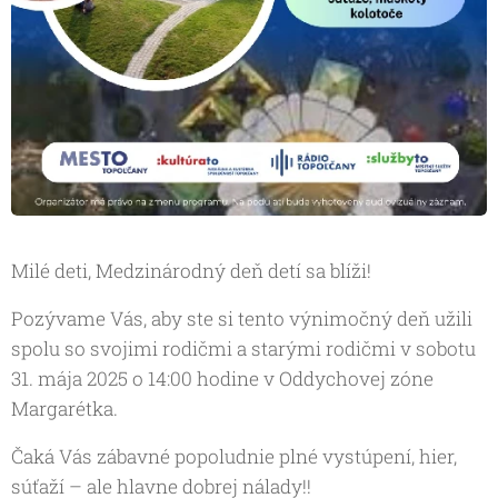
Milé deti, Medzinárodný deň detí sa blíži!
Pozývame Vás, aby ste si tento výnimočný deň užili
spolu so svojimi rodičmi a starými rodičmi v sobotu
31. mája 2025 o 14:00 hodine v Oddychovej zóne
Margarétka.
Čaká Vás zábavné popoludnie plné vystúpení, hier,
súťaží – ale hlavne dobrej nálady!!