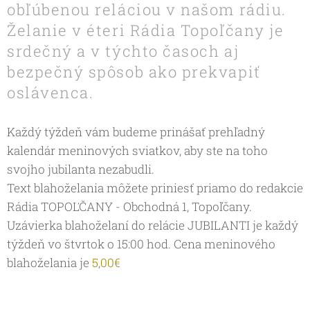
obľúbenou reláciou v našom rádiu.
Želanie v éteri Rádia Topoľčany je
srdečný a v týchto časoch aj
bezpečný spôsob ako prekvapiť
oslávenca.
Každý týždeň vám budeme prinášať prehľadný
kalendár meninových sviatkov, aby ste na toho
svojho jubilanta nezabudli.
Text blahoželania môžete priniesť priamo do redakcie
Rádia TOPOĽČANY - Obchodná 1, Topoľčany.
Uzávierka blahoželaní do relácie JUBILANTI je každý
týždeň vo štvrtok o 15:00 hod. Cena meninového
blahoželania je
5,00€