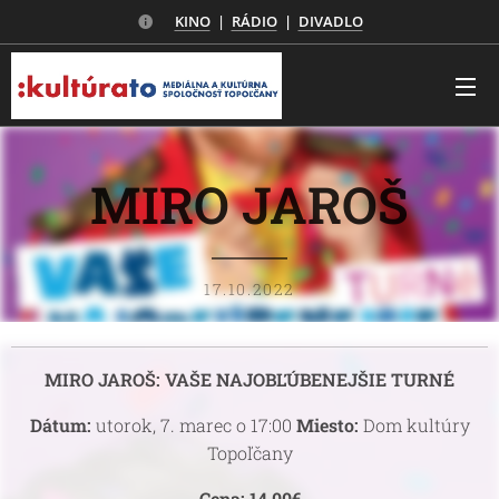
KINO
|
RÁDIO
|
DIVADLO
MIRO JAROŠ
17.10.2022
MIRO JAROŠ: VAŠE NAJOBĽÚBENEJŠIE TURNÉ
Dátum:
utorok, 7. marec o 17:00
Miesto:
Dom kultúry
Topoľčany
Cena: 14,00€