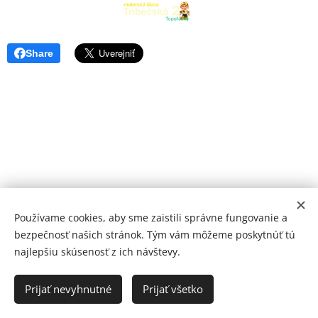
Share
Používame cookies, aby sme zaistili správne fungovanie a
bezpečnosť našich stránok. Tým vám môžeme poskytnúť tú
najlepšiu skúsenosť z ich návštevy.
© 2026 Mediálna a kultúrna spoločnosť Topoľčany, s.r.o.
Ochrana osobných údajov
Prijať nevyhnutné
Prijať všetko
www.kulturato.sk
Cookies