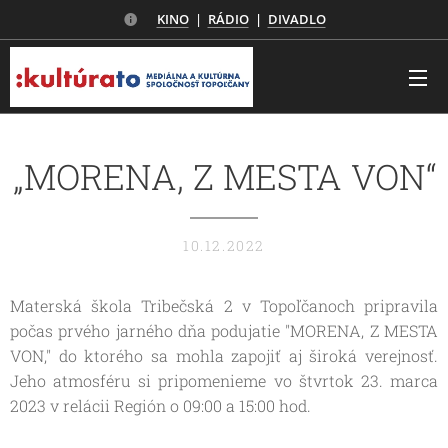
KINO
|
RÁDIO
|
DIVADLO
„MORENA, Z MESTA VON“
10.12.2022
Materská škola Tribečská 2 v Topoľčanoch pripravila
počas prvého jarného dňa podujatie "MORENA, Z MESTA
VON," do ktorého sa mohla zapojiť aj široká verejnosť.
Jeho atmosféru si pripomenieme vo štvrtok 23. marca
2023 v relácii Región o 09:00 a 15:00 hod.