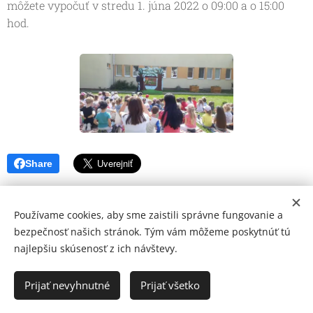
môžete vypočuť v stredu 1. júna 2022 o 09:00 a o 15:00
hod.
Share
Používame cookies, aby sme zaistili správne fungovanie a
bezpečnosť našich stránok. Tým vám môžeme poskytnúť tú
najlepšiu skúsenosť z ich návštevy.
© 2026 Mediálna a kultúrna spoločnosť Topoľčany, s.r.o.
Ochrana osobných údajov
Prijať nevyhnutné
Prijať všetko
www.kulturato.sk
Cookies