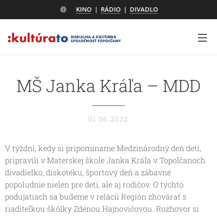
KINO
|
RÁDIO
|
DIVADLO
MŠ Janka Kráľa – MDD
01.06.2022
V týždni, kedy si pripomíname Medzinárodný deň detí,
pripravili v Materskej škole Janka Kráľa v Topoľčanoch
divadielko, diskotéku, športový deň a zábavné
popoludnie nielen pre deti, ale aj rodičov. O týchto
podujatiach sa budeme v relácii Región zhovárať s
riaditeľkou škôlky Zdenou Hajnovičovou. Rozhovor si