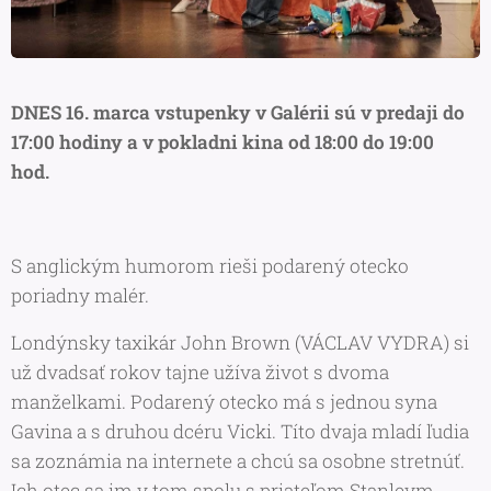
DNES 16. marca vstupenky v Galérii sú v predaji do
17:00 hodiny a v pokladni kina od 18:00 do 19:00
hod.
S anglickým humorom rieši podarený otecko
poriadny malér.
Londýnsky taxikár John Brown (VÁCLAV VYDRA) si
už dvadsať rokov tajne užíva život s dvoma
manželkami. Podarený otecko má s jednou syna
Gavina a s druhou dcéru Vicki. Títo dvaja mladí ľudia
sa zoznámia na internete a chcú sa osobne stretnúť.
Ich otec sa im v tom spolu s priateľom Stanleym