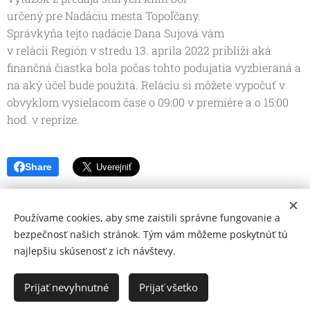
určený pre Nadáciu mesta Topoľčany.
Správkyňa tejto nadácie Dana Sujová vám
v relácii Región v stredu 13. apríla 2022 priblíži aká
finančná čiastka bola počas tohto podujatia vyzbieraná a
na aký účel bude použitá. Reláciu si môžete vypočuť v
obvyklom vysielacom čase o 09:00 v premiére a o 15:00
hod. v repríze.
Share
Používame cookies, aby sme zaistili správne fungovanie a
bezpečnosť našich stránok. Tým vám môžeme poskytnúť tú
najlepšiu skúsenosť z ich návštevy.
© 2026 Mediálna a kultúrna spoločnosť Topoľčany, s.r.o.
Ochrana osobných údajov
Prijať nevyhnutné
Prijať všetko
www.kulturato.sk
Cookies