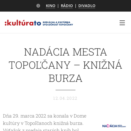
KINO
|
RÁDIO
|
DIVADLO
NADÁCIA MESTA
TOPOĽČANY – KNIŽNÁ
BURZA
12.04.2022
Dňa 29. marca 2022 sa konala v Dome
kultúry v Topoľčanoch knižná burza.
Výťažok z predaja starých kníh bol