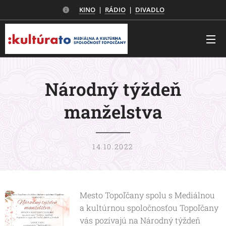
KINO
|
RÁDIO
|
DIVADLO
Národný týždeň
manželstva
14.10.2022
Mesto Topoľčany spolu s Mediálnou
a kultúrnou spoločnosťou Topoľčany
vás pozívajú na Národný týždeň