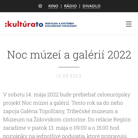
KINO
|
RÁDIO
|
DIVADLO
Noc múzeí a galérií 2022
13.05.2022
V sobotu 14. mája 2022 bude prebiehať celoeurópsky
projekt Noc múzeí a galérií. Tento rok sa do neho
zapoja Galéria Topoľčany, Tribečské múzeum a
Múzeum na Židovskom cintoríne. Do relácie Región
zaradíme v piatok 13. mája o 09:00 a o 15:00 hod.
pozvánky na jednotlivé podujatia, ktoré pripravujú