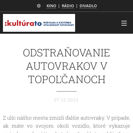
KINO
|
RÁDIO
|
DIVADLO
ODSTRAŇOVANIE
AUTOVRAKOV V
TOPOĽČANOCH
07.12.2022
Z ulíc nášho mesta zmizli ďalšie autovraky. V prípade,
ak máte vo svojom okolí vozidlo, ktoré vykazuje