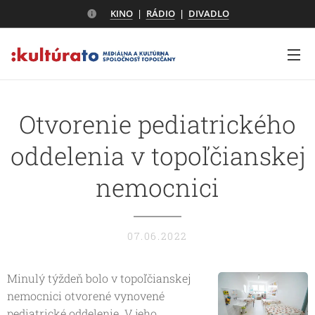
KINO
|
RÁDIO
|
DIVADLO
Otvorenie pediatrického
oddelenia v topoľčianskej
nemocnici
07.06.2022
Minulý týždeň bolo v topoľčianskej
nemocnici otvorené vynovené
pediatrické oddelenie. V jeho