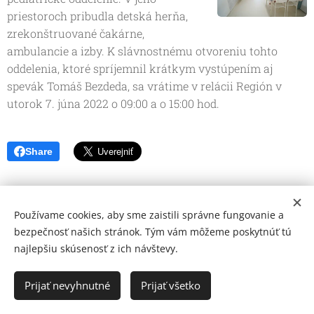
priestoroch pribudla detská herňa,
zrekonštruované čakárne,
ambulancie a izby. K slávnostnému otvoreniu tohto
oddelenia, ktoré spríjemnil krátkym vystúpením aj
spevák Tomáš Bezdeda, sa vrátime v relácii Región v
utorok 7. júna 2022 o 09:00 a o 15:00 hod.
Share
Používame cookies, aby sme zaistili správne fungovanie a
bezpečnosť našich stránok. Tým vám môžeme poskytnúť tú
najlepšiu skúsenosť z ich návštevy.
© 2026 Mediálna a kultúrna spoločnosť Topoľčany, s.r.o.
Ochrana osobných údajov
Prijať nevyhnutné
Prijať všetko
www.kulturato.sk
Cookies