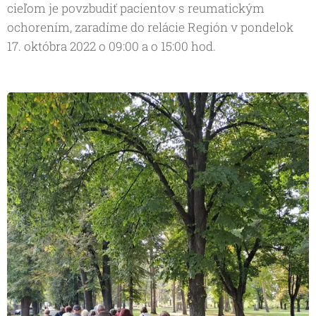
cieľom je povzbudiť pacientov s reumatickým
ochorením, zaradíme do relácie Región v pondelok
17. októbra 2022 o 09:00 a o 15:00 hod.