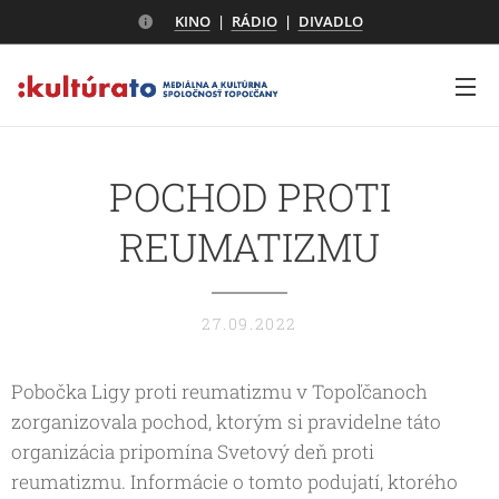
KINO
|
RÁDIO
|
DIVADLO
POCHOD PROTI
REUMATIZMU
27.09.2022
Pobočka Ligy proti reumatizmu v Topoľčanoch
zorganizovala pochod, ktorým si pravidelne táto
organizácia pripomína Svetový deň proti
reumatizmu. Informácie o tomto podujatí, ktorého