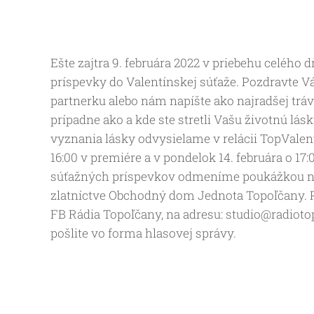
Ešte zajtra 9. februára 2022 v priebehu celého
príspevky do Valentínskej súťaže. Pozdravte Vá
partnerku alebo nám napíšte ako najradšej tráv
prípadne ako a kde ste stretli Vašu životnú lásk
vyznania lásky odvysielame v relácii TopValent
16:00 v premiére a v pondelok 14. februára o 17:
súťažných príspevkov odmeníme poukážkou na
zlatníctve Obchodný dom Jednota Topoľčany. P
FB Rádia Topoľčany, na adresu: studio@radioto
pošlite vo forma hlasovej správy.