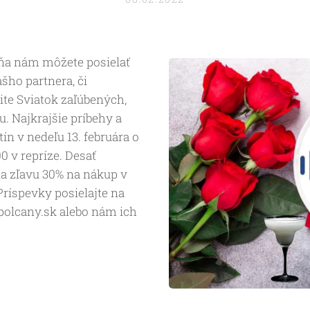
 dňa nám môžete posielať
šho partnera, či
ite Sviatok zaľúbených,
u. Najkrajšie príbehy a
ín v nedeľu 13. februára o
00 v repríze. Desať
 zľavu 30% na nákup v
ríspevky posielajte na
polcany.sk alebo nám ich