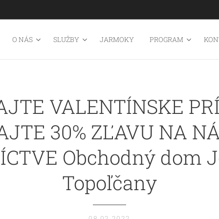
O NÁS
SLUŽBY
JARMOKY
PROGRAM
KON
AJTE VALENTÍNSKE PR
JTE 30% ZĽAVU NA N
ÍCTVE Obchodný dom J
Topoľčany
08.02.2022