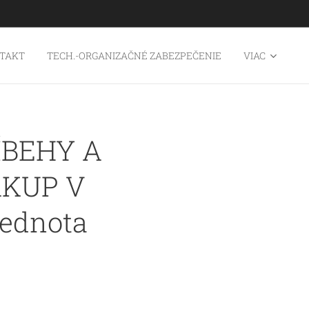
TAKT
TECH.-ORGANIZAČNÉ ZABEZPEČENIE
VIAC
ÍBEHY A
ÁKUP V
ednota