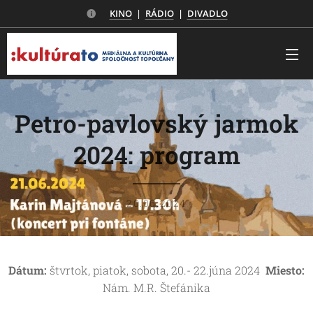
KINO
|
RÁDIO
|
DIVADLO
Petro-pavlovský jarmok
2024: program
20.06.2024
Dátum:
štvrtok, piatok, sobota, 20.- 22.júna 2024
Miesto:
Nám. M.R. Štefánika