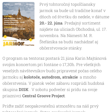
Prvý tohtoročný topoľčiansky
jarmok sa bude už tradične konať v
dňoch od štvrtku do nedele, v dátume
20.- 22. júna
. Predajný sortiment
nájdete na uliciach Obchodná, ul. 17.
novembra. Na Námestí M. R.
Štefánika sa budú nachádzať aj
občerstvovacie stánky.
O program sa tentoraz postará 21.júna Karin Majtánová
svojim koncertom pri fontáne o 17,30h. Pre všetkých
veselých návštevníkov budú pripravené počas celého
jarmoku aj
kolotoče, autodrom, atrakcie
a mnoho
občerstvenia. V piatok večer zábavu rozprúdi hudobná
skupina
DISK
. V sobotu podvečer si prídu na svoje
priaznivci
Central Groove Project
.
Príďte zažiť neopakovateľnú atmosféru na náš prvý