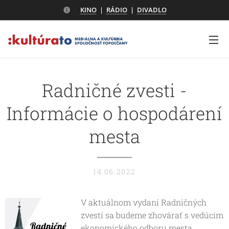
KINO
|
RÁDIO
|
DIVADLO
Radničné zvesti -
Informácie o hospodárení
mesta
14.06.2022
V aktuálnom vydaní Radničných
zvestí sa budeme zhovárať s vedúcim
ekonomického odboru mesta