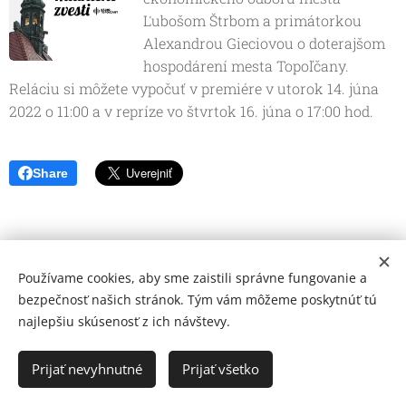
Ľubošom Štrbom a primátorkou
Alexandrou Gieciovou o doterajšom
hospodárení mesta Topoľčany.
Reláciu si môžete vypočuť v premiére v utorok 14. júna
2022 o 11:00 a v repríze vo štvrtok 16. júna o 17:00 hod.
Share
Používame cookies, aby sme zaistili správne fungovanie a
bezpečnosť našich stránok. Tým vám môžeme poskytnúť tú
najlepšiu skúsenosť z ich návštevy.
© 2026 Mediálna a kultúrna spoločnosť Topoľčany, s.r.o.
Ochrana osobných údajov
Prijať nevyhnutné
Prijať všetko
www.kulturato.sk
Cookies