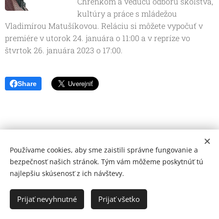
Chrenkom a vedúcu odboru školstva,
kultúry a práce s mládežou
Vladimírou Matušíkovou. Reláciu si môžete vypočuť v
premiére v utorok 24. januára o 11:00 a v repríze vo
štvrtok 26. januára 2023 o 17:00.
Share
Používame cookies, aby sme zaistili správne fungovanie a
bezpečnosť našich stránok. Tým vám môžeme poskytnúť tú
najlepšiu skúsenosť z ich návštevy.
© 2026 Mediálna a kultúrna spoločnosť Topoľčany, s.r.o.
Ochrana osobných údajov
Prijať nevyhnutné
Prijať všetko
www.kulturato.sk
Cookies