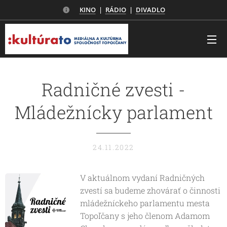
KINO
|
RÁDIO
|
DIVADLO
Radničné zvesti -
Mládežnícky parlament
24.11.2022
V aktuálnom vydaní Radničných
zvestí sa budeme zhovárať o činnosti
mládežníckeho parlamentu mesta
Topoľčany s jeho členom Adamom