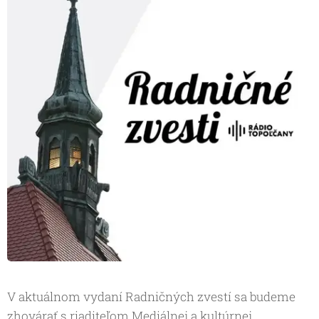
V aktuálnom vydaní Radničných zvestí sa budeme
zhovárať s riaditeľom Mediálnej a kultúrnej