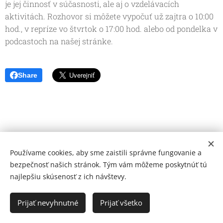
je jej činnosť v súčasnosti, ale aj o vzdelávacích
aktivitách. Rozhovor si môžete vypočuť už zajtra o 10:00
hod., v repríze vo štvrtok o 17:00 hod. alebo od pondelka v
podcastoch na našej stránke.
Share
Používame cookies, aby sme zaistili správne fungovanie a
bezpečnosť našich stránok. Tým vám môžeme poskytnúť tú
najlepšiu skúsenosť z ich návštevy.
© 2026 Mediálna a kultúrna spoločnosť Topoľčany, s.r.o.
Ochrana osobných údajov
Prijať nevyhnutné
Prijať všetko
www.kulturato.sk
Cookies