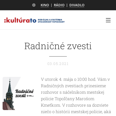
KINO
|
RÁDIO
|
DIVADLO
Radničné zvesti
03.05.2021
V utorok 4. mája o 10:00 hod. Vám v
Radničných zvestiach prinesieme
rozhovor s náčelníkom mestskej
polície Topoľčany Marošom
Kmeťkom. V rozhovore sa dozviete
niečo o histórii mestskej polície, aká