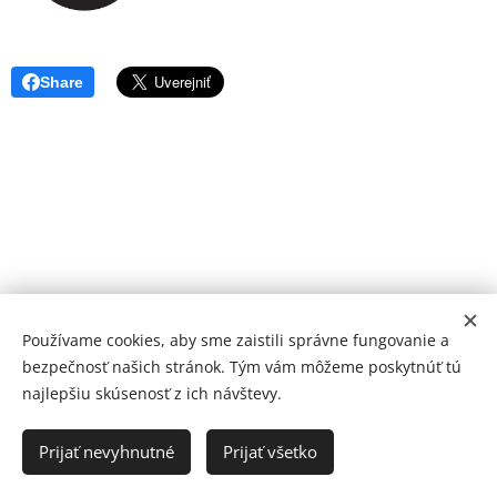
Share
Používame cookies, aby sme zaistili správne fungovanie a
bezpečnosť našich stránok. Tým vám môžeme poskytnúť tú
najlepšiu skúsenosť z ich návštevy.
© 2026 Mediálna a kultúrna spoločnosť Topoľčany, s.r.o.
Ochrana osobných údajov
Prijať nevyhnutné
Prijať všetko
www.kulturato.sk
Cookies