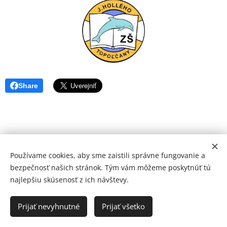
Share
Používame cookies, aby sme zaistili správne fungovanie a
bezpečnosť našich stránok. Tým vám môžeme poskytnúť tú
najlepšiu skúsenosť z ich návštevy.
© 2026 Mediálna a kultúrna spoločnosť Topoľčany, s.r.o.
Ochrana osobných údajov
Prijať nevyhnutné
Prijať všetko
www.kulturato.sk
Cookies