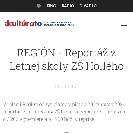
KINO
|
RÁDIO
|
DIVADLO
REGIÓN - Reportáž z
Letnej školy ZŠ Hollého
19.08.2021
V relácii Región odvysielame v piatok 20. augusta 2021
reportáž z Letnej školy ZŠ Hollého. Vypočuť si ju môžete
o 08:00 v premiére a o 15:00 hod. v repríze.