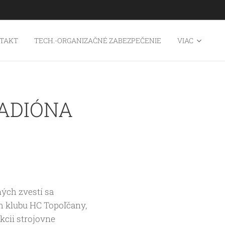
TAKT
TECH.-ORGANIZAČNÉ ZABEZPEČENIE
VIAC
ADIÓNA
ých zvestí sa
 klubu HC Topoľčany,
cii strojovne