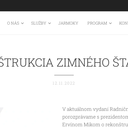
O NÁS
SLUŽBY
JARMOKY
PROGRAM
KON
ŠTRUKCIA ZIMNÉHO ŠT
12.11.2022
V aktuálnom vydaní Radničn
porozprávame s prezidentom
Ervínom Mikom o rekonštruk