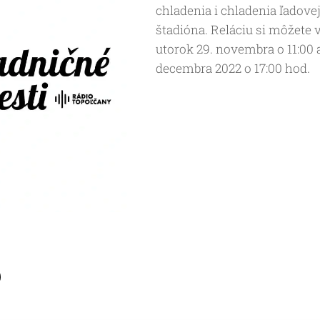
chladenia i chladenia ľadov
štadióna. Reláciu si môžete 
utorok 29. novembra o 11:00 a
decembra 2022 o 17:00 hod.