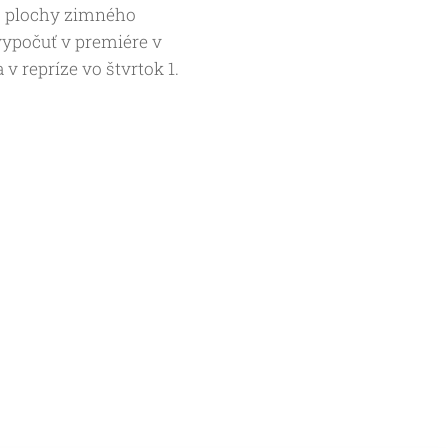
ej plochy zimného
vypočuť v premiére v
 v repríze vo štvrtok 1.