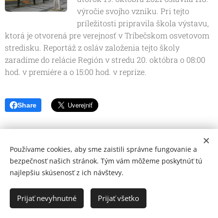
výročie svojho vzniku. Pri tejto
príležitosti pripravila škola výstavu,
ktorá je otvorená pre verejnosť v Tríbečskom osvetovom
stredisku. Reportáž z osláv založenia tejto školy
zaradíme do relácie Región v stredu 20. októbra o 08:00
hod. v premiére a o 15:00 hod. v repríze.
Share
Používame cookies, aby sme zaistili správne fungovanie a
bezpečnosť našich stránok. Tým vám môžeme poskytnúť tú
najlepšiu skúsenosť z ich návštevy.
© 2026 Mediálna a kultúrna spoločnosť Topoľčany, s.r.o.
Ochrana osobných údajov
Prijať nevyhnutné
Prijať všetko
www.kulturato.sk
Cookies