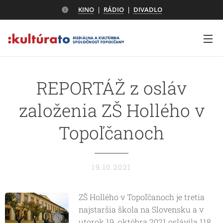
KINO
|
RÁDIO
|
DIVADLO
REPORTÁŽ z osláv
založenia ZŠ Hollého v
Topoľčanoch
19.10.2021
ZŠ Hollého v Topoľčanoch je tretia
najstaršia škola na Slovensku a v
utorok 19. októbra 2021 oslávila 118.