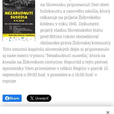
na Slovensku pripomenuli Deň obetí
holokaustu a rasového násilia, ktorý
odkazuje na prijatie Židovského
kódexu v roku 1941. Dokument
prijatý vládou Slovenského štátu
pred 80timi rokmi obmedzoval
občianske práva Židovskej komunity.
Túto smutnú kapitolu slovenských dejín si pripomenulo
aj naše mesto tryznou "Nezabudnutí susedia," ktorá sa
konala na Židovskom cintoríne. Reportáž z tejto pietnej
spomienky Vám prinesieme v relácii Región v piatok 10.
septembra o 09:00 hod. v premiére a o 16:00 hod. v
repríze.
Share