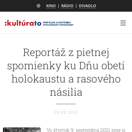
KINO
|
RÁDIO
|
DIVADLO
Reportáž z pietnej
spomienky ku Dňu obetí
holokaustu a rasového
násilia
09.09.2021
Vo štvrtok 9. septembra 2021 sme si